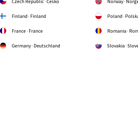
Czech Republic · Česko
Norway · Norg
Finland · Finland
Poland · Polsk
France · France
Romania · Ro
Germany · Deutschland
Slovakia · Slo