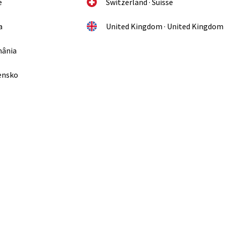
e
Switzerland · Suisse
a
United Kingdom · United Kingdom
mânia
vensko